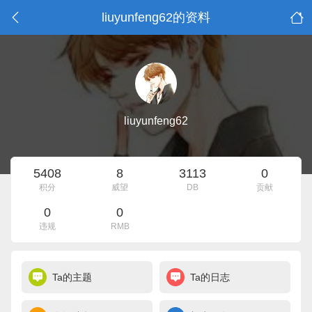
liuyunfeng62的资料
liuyunfeng62
5408
8
3113
0
积分
威望
DB
贡献
0
0
违规
RMB
Ta的主题
Ta的日志