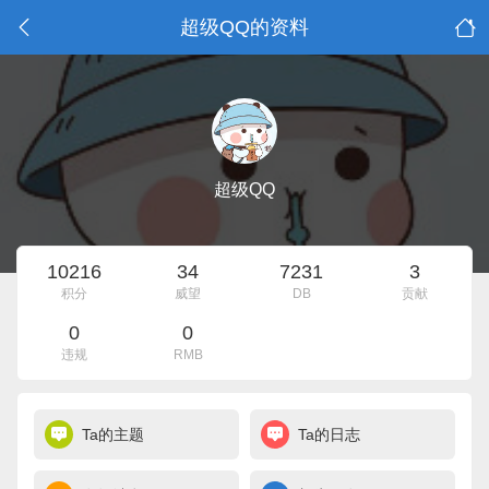
超级QQ的资料
超级QQ
10216
34
7231
3
积分
威望
DB
贡献
0
0
违规
RMB
Ta的主题
Ta的日志