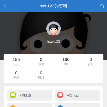
hxw123的资料
hxw123
185
0
160
0
积分
威望
DB
贡献
0
0
违规
RMB
Ta的主题
Ta的日志