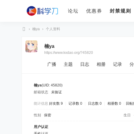
论坛
优惠券
封禁规则
›
楠ya
›
个人资料
科
楠ya
学
https://www.kxdao.org/?45820
刀
广播
主题
日志
相册
记录
分
楠ya
(UID: 45820)
邮箱状态
未验证
统计信息
好友数 9
|
记录数 0
|
日志数 0
|
相册数 0
|
回帖数
性别
保密
生日
用户认证
手机认证