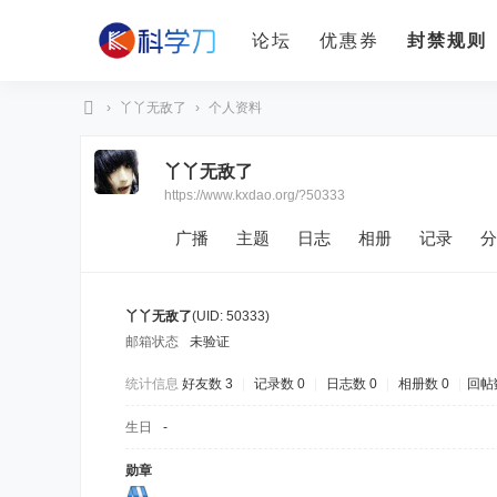
论坛
优惠券
封禁规则
›
丫丫无敌了
›
个人资料
科
丫丫无敌了
学
https://www.kxdao.org/?50333
刀
广播
主题
日志
相册
记录
分
丫丫无敌了
(UID: 50333)
邮箱状态
未验证
统计信息
好友数 3
|
记录数 0
|
日志数 0
|
相册数 0
|
回帖数
生日
-
勋章