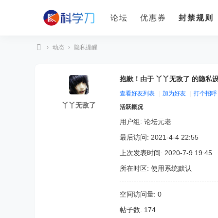
论坛
优惠券
封禁规则
›
动态
›
隐私提醒
科
学
抱歉！由于 丫丫无敌了 的隐私
刀
查看好友列表
|
加为好友
|
打个招呼
丫丫无敌了
活跃概况
用户组:
论坛元老
最后访问: 2021-4-4 22:55
上次发表时间: 2020-7-9 19:45
所在时区: 使用系统默认
空间访问量: 0
帖子数: 174