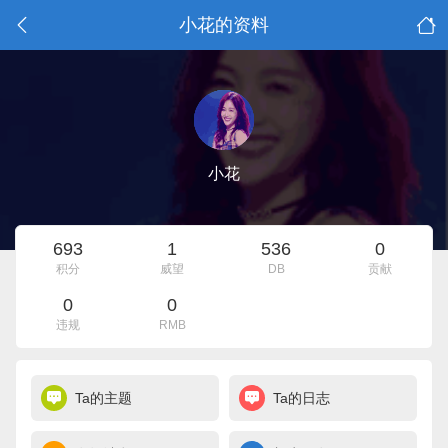
小花的资料
小花
693
1
536
0
积分
威望
DB
贡献
0
0
违规
RMB
Ta的主题
Ta的日志