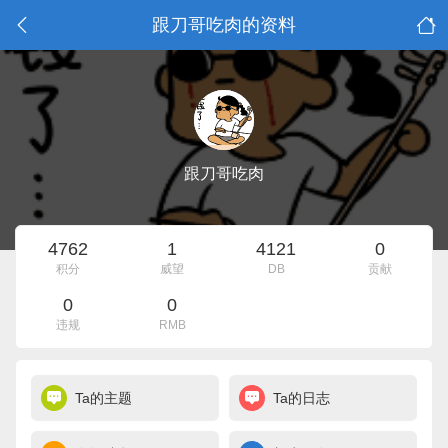
跟刀哥吃肉的资料
跟刀哥吃肉
4762
1
4121
0
积分
威望
DB
贡献
0
0
违规
RMB
Ta的主题
Ta的日志