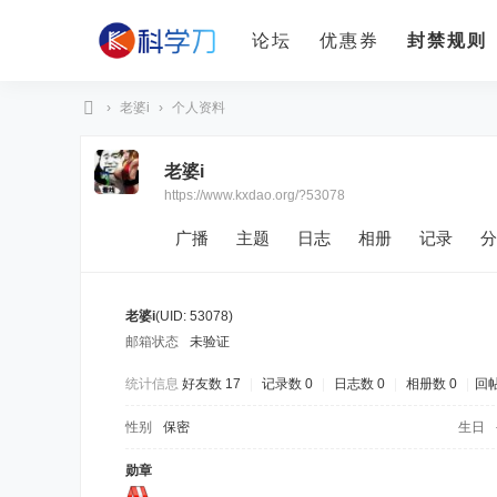
论坛
优惠券
封禁规则
›
老婆i
›
个人资料
科
老婆i
学
https://www.kxdao.org/?53078
刀
广播
主题
日志
相册
记录
分
老婆i
(UID: 53078)
邮箱状态
未验证
统计信息
好友数 17
|
记录数 0
|
日志数 0
|
相册数 0
|
回帖
性别
保密
生日
勋章