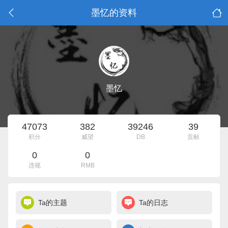
墨忆的资料
墨忆
47073
382
39246
39
积分
威望
DB
贡献
0
0
违规
RMB
Ta的主题
Ta的日志