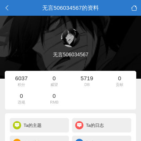
无言506034567的资料
无言506034567
6037
0
5719
0
积分
威望
DB
贡献
0
0
违规
RMB
Ta的主题
Ta的日志