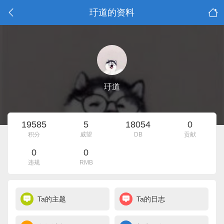
玗道的资料
玗道
19585
5
18054
0
积分
威望
DB
贡献
0
0
违规
RMB
Ta的主题
Ta的日志