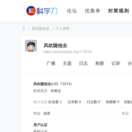
论坛
优惠券
封禁规则
›
风吹随他去
›
个人资料
科
风吹随他去
学
https://www.kxdao.org/?73074
刀
广播
主题
日志
相册
记录
分
风吹随他去
(UID: 73074)
邮箱状态
未验证
统计信息
好友数 1
|
记录数 0
|
日志数 0
|
相册数 0
|
回帖数
性别
保密
生日
用户认证
手机认证