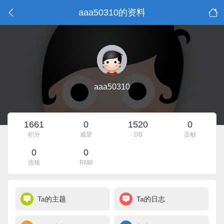
aaa50310的资料
aaa50310
1661
0
1520
0
积分
威望
DB
贡献
0
0
违规
RMB
Ta的主题
Ta的日志