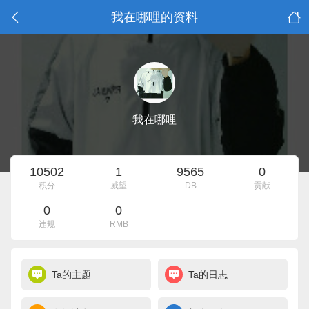
我在哪哩的资料
我在哪哩
10502
1
9565
0
积分
威望
DB
贡献
0
0
违规
RMB
Ta的主题
Ta的日志