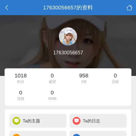
17630056657的资料
17630056657
1018
0
958
0
积分
威望
DB
贡献
0
0
违规
RMB
Ta的主题
Ta的日志