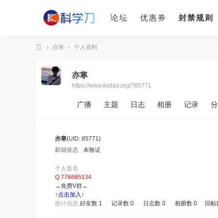
论坛
优惠券
封禁规则
›
亦寒
›
个人资料
科
亦寒
学
https://www.kxdao.org/?85771
刀
广播
主题
日志
相册
记录
分
亦寒
(UID: 85771)
邮箱状态
未验证
个人签名
Q:776685134
→免费V群←
↑点击加入↑
统计信息
好友数 1
|
记录数 0
|
日志数 0
|
相册数 0
|
回帖数