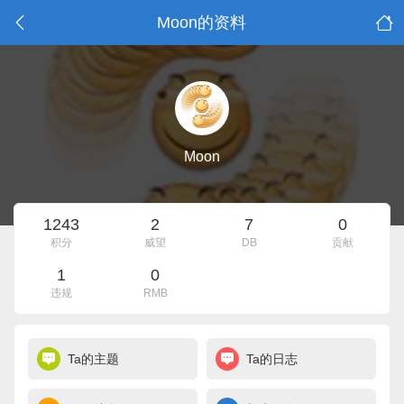
Moon的资料
Moon
1243
2
7
0
积分
威望
DB
贡献
1
0
违规
RMB
Ta的主题
Ta的日志