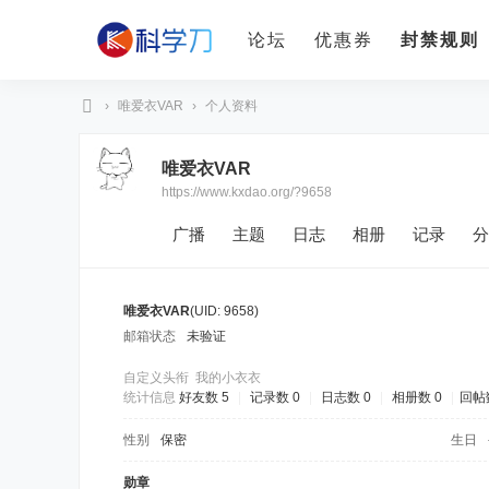
论坛
优惠券
封禁规则
›
唯爱衣VAR
›
个人资料
科
唯爱衣VAR
学
https://www.kxdao.org/?9658
刀
广播
主题
日志
相册
记录
分
唯爱衣VAR
(UID: 9658)
邮箱状态
未验证
自定义头衔
我的小衣衣
统计信息
好友数 5
|
记录数 0
|
日志数 0
|
相册数 0
|
回帖数
性别
保密
生日
勋章