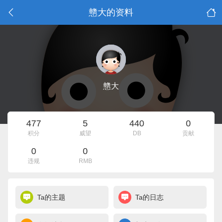
戆大的资料
戆大
477
5
440
0
积分
威望
DB
贡献
0
0
违规
RMB
Ta的主题
Ta的日志