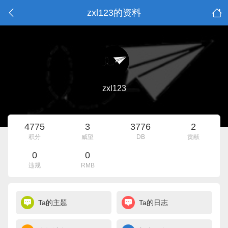
zxl123的资料
zxl123
4775
3
3776
2
积分
威望
DB
贡献
0
0
违规
RMB
Ta的主题
Ta的日志