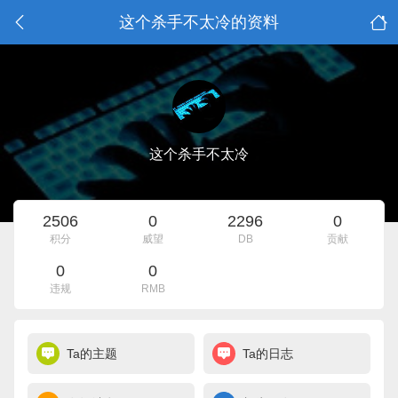
这个杀手不太冷的资料
这个杀手不太冷
2506
0
2296
0
积分
威望
DB
贡献
0
0
违规
RMB
Ta的主题
Ta的日志