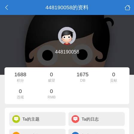
448190058的资料
448190058
1688
0
1675
0
积分
威望
DB
贡献
0
0
违规
RMB
Ta的主题
Ta的日志