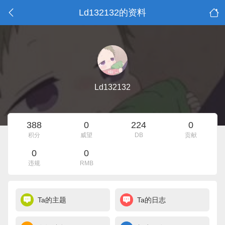
Ld132132的资料
Ld132132
388
0
224
0
积分
威望
DB
贡献
0
0
违规
RMB
Ta的主题
Ta的日志