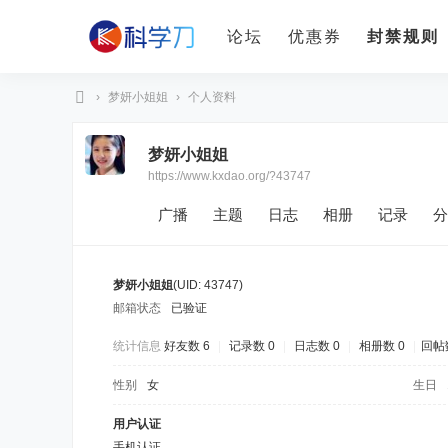
论坛
优惠券
封禁规则
›
梦妍小姐姐
›
个人资料
科
梦妍小姐姐
学
https://www.kxdao.org/?43747
刀
广播
主题
日志
相册
记录
分
梦妍小姐姐
(UID: 43747)
邮箱状态
已验证
统计信息
好友数 6
|
记录数 0
|
日志数 0
|
相册数 0
|
回帖数
性别
女
生日
用户认证
手机认证