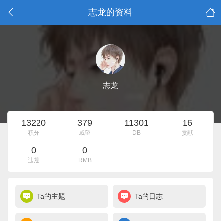
志龙的资料
志龙
13220
379
11301
16
积分
威望
DB
贡献
0
0
违规
RMB
Ta的主题
Ta的日志