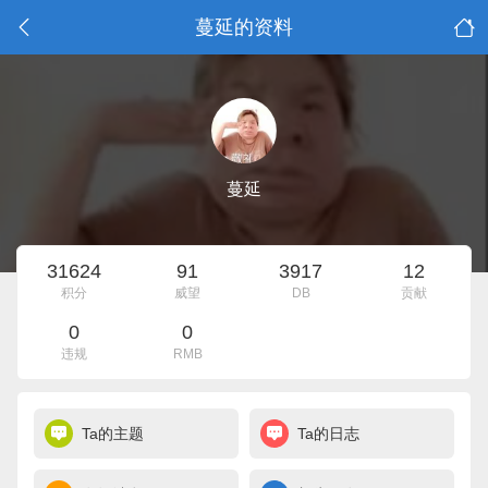
蔓延的资料
蔓延
31624
91
3917
12
积分
威望
DB
贡献
0
0
违规
RMB
Ta的主题
Ta的日志