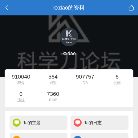
kxdao的资料
kxdao
910040
564
907757
6
积分
威望
DB
贡献
0
7360
违规
RMB
Ta的主题
Ta的日志