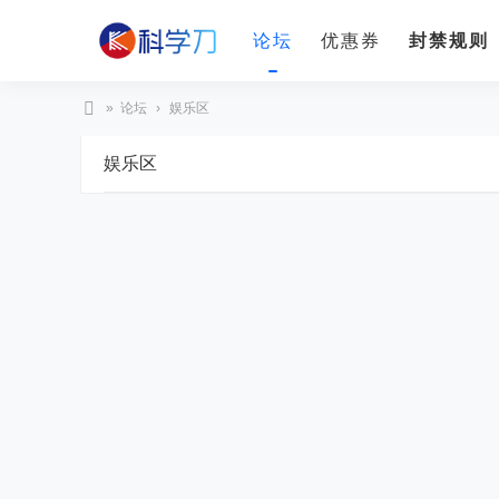
论坛
优惠券
封禁规则
»
论坛
›
娱乐区
科
娱乐区
学
刀