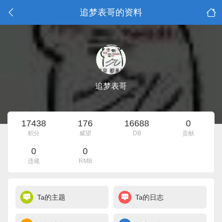
追梦表哥的资料
追梦表哥
17438
176
16688
0
积分
威望
DB
贡献
0
0
违规
RMB
Ta的主题
Ta的日志