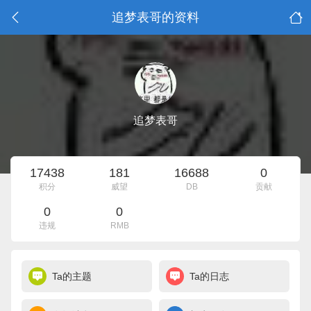
追梦表哥的资料
追梦表哥
17438
181
16688
0
积分
威望
DB
贡献
0
0
违规
RMB
Ta的主题
Ta的日志