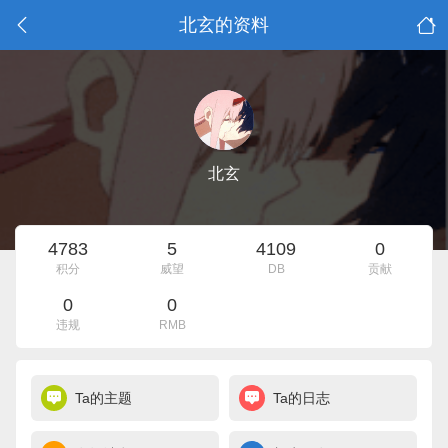
北玄的资料
北玄
4783
5
4109
0
积分
威望
DB
贡献
0
0
违规
RMB
Ta的主题
Ta的日志