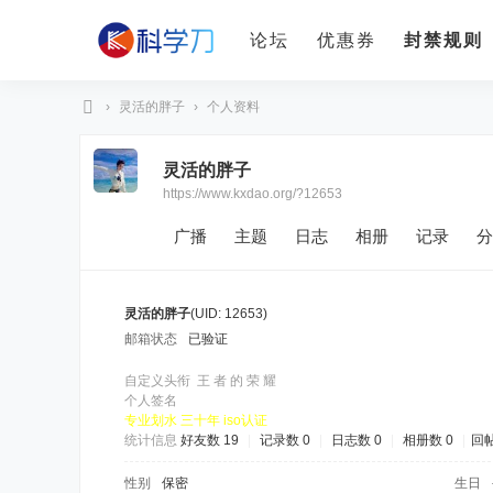
论坛
优惠券
封禁规则
›
灵活的胖子
›
个人资料
科
灵活的胖子
学
https://www.kxdao.org/?12653
刀
广播
主题
日志
相册
记录
分
灵活的胖子
(UID: 12653)
邮箱状态
已验证
自定义头衔
王 者 的 荣 耀
个人签名
专业划水 三十年 iso认证
统计信息
好友数 19
|
记录数 0
|
日志数 0
|
相册数 0
|
回帖
性别
保密
生日