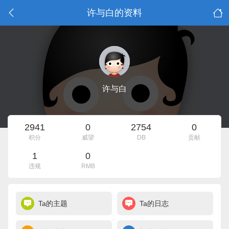
许与白的资料
许与白
2941
0
2754
0
积分
威望
DB
贡献
1
0
违规
RMB
Ta的主题
Ta的日志