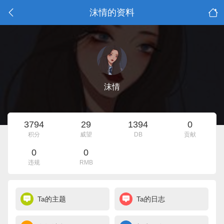
沫情的资料
沫情
3794
29
1394
0
积分
威望
DB
贡献
0
0
违规
RMB
Ta的主题
Ta的日志