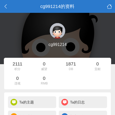
cg991214的资料
cg991214
2111
0
1871
0
积分
威望
DB
贡献
0
0
违规
RMB
Ta的主题
Ta的日志