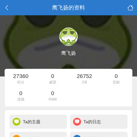
鹰飞扬的资料
鹰飞扬
27360
0
26752
0
积分
威望
DB
贡献
0
0
违规
RMB
Ta的主题
Ta的日志