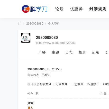
论坛
优惠券
封禁规则
›
2980008080
›
个人资料
科
2980008080
学
https://www.kxdao.org/?20953
刀
广播
主题
日志
相册
记录
分
2980008080
(UID: 20953)
邮箱状态
已验证
统计信息
好友数 4
|
记录数 0
|
日志数 0
|
相册数 0
|
回帖数
性别
男
生日
勋章