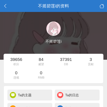
不摇碧莲i的资料
不摇碧莲i
39656
84
37391
3
积分
威望
DB
贡献
0
0
违规
RMB
Ta的主题
Ta的日志