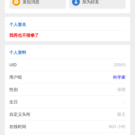
发短消息
加为好友
个人签名
我再也不猜拳了
个人资料
UID
20993
用户组
科学家
性别
保密
生日
-
自定义头衔
版主
在线时间
803 小时