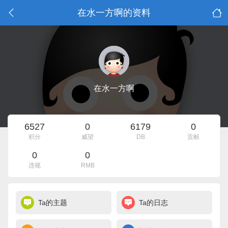
在水一方啊的资料
在水一方啊
6527
0
6179
0
积分
威望
DB
贡献
0
0
违规
RMB
Ta的主题
Ta的日志