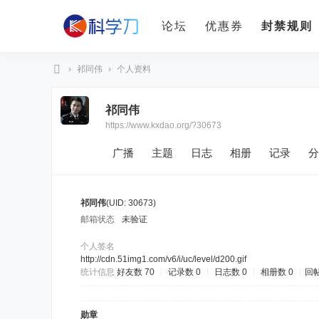
论坛
优惠券
封禁规则
›
祁同伟
›
个人资料
科
祁同伟
学
https://www.kxdao.org/?30673
刀
广播
主题
日志
相册
记录
分
祁同伟
(UID: 30673)
邮箱状态
未验证
个人签名
http://cdn.51img1.com/v6/i/uc/level/d200.gif
统计信息
好友数 70
|
记录数 0
|
日志数 0
|
相册数 0
|
回帖
勋章