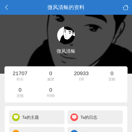
微风清稣的资料
微风清稣
21707
0
20933
0
积分
威望
DB
贡献
0
0
违规
RMB
Ta的主题
Ta的日志