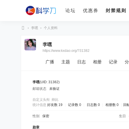
论坛
优惠券
封禁规则
›
李嘿
›
个人资料
科
李嘿
学
https://www.kxdao.org/?31382
刀
广播
主题
日志
相册
记录
分
李嘿
(UID: 31382)
邮箱状态
未验证
自定义头衔
帅比
统计信息
好友数 19
|
记录数 0
|
日志数 0
|
相册数 0
|
回帖
性别
保密
生日
勋章