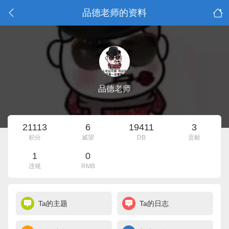
品德老师的资料
品德老师
21113
6
19411
3
积分
威望
DB
贡献
1
0
违规
RMB
Ta的主题
Ta的日志