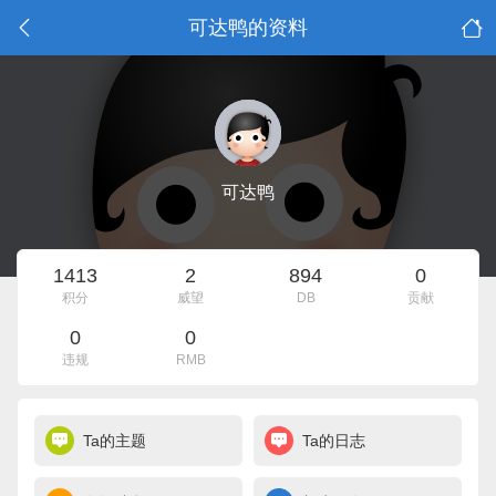
可达鸭的资料
可达鸭
1413
2
894
0
积分
威望
DB
贡献
0
0
违规
RMB
Ta的主题
Ta的日志