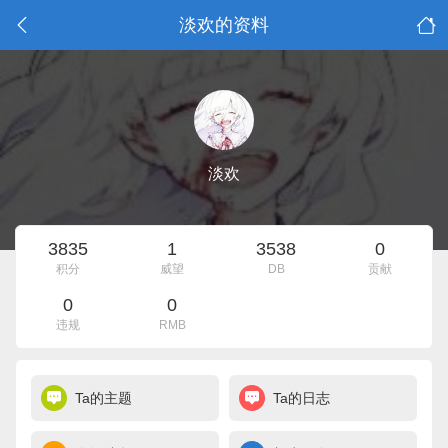
淡欢的资料
淡欢
3835
1
3538
0
积分
威望
DB
贡献
0
0
违规
RMB
Ta的主题
Ta的日志