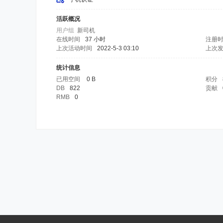
活跃概况
用户组
新司机
在线时间
37 小时
注册
上次活动时间
2022-5-3 03:10
上次
统计信息
已用空间
0 B
积分
DB
822
贡献
RMB
0