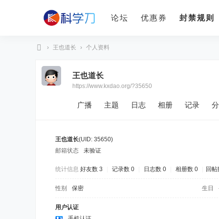
论坛
优惠券
封禁规则
›
王也道长
›
个人资料
科
王也道长
学
https://www.kxdao.org/?35650
刀
广播
主题
日志
相册
记录
分
王也道长
(UID: 35650)
邮箱状态
未验证
统计信息
好友数 3
|
记录数 0
|
日志数 0
|
相册数 0
|
回帖数
性别
保密
生日
用户认证
手机认证