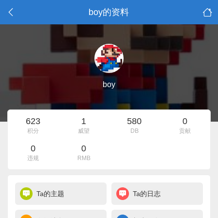
boy的资料
boy
623
1
580
0
积分
威望
DB
贡献
0
0
违规
RMB
Ta的主题
Ta的日志