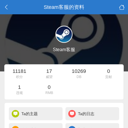
Steam客服的资料
Steam客服
11181
17
10269
0
积分
威望
DB
贡献
1
0
违规
RMB
Ta的主题
Ta的日志