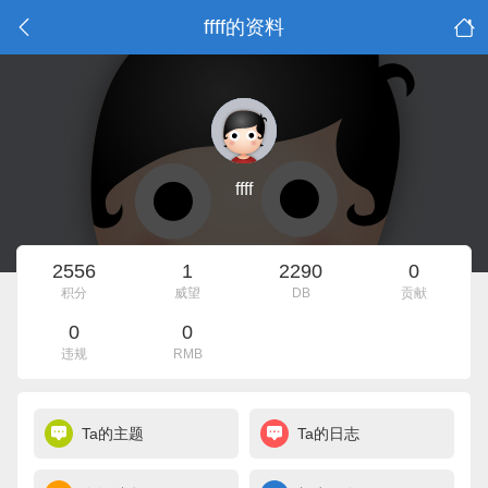
ffff的资料
ffff
2556
1
2290
0
积分
威望
DB
贡献
0
0
违规
RMB
Ta的主题
Ta的日志